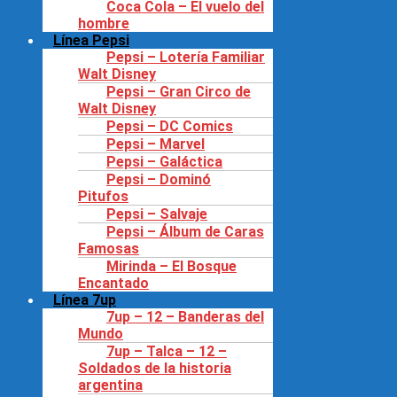
Coca Cola – El vuelo del
hombre
Línea Pepsi
Pepsi – Lotería Familiar
Walt Disney
Pepsi – Gran Circo de
Walt Disney
Pepsi – DC Comics
Pepsi – Marvel
Pepsi – Galáctica
Pepsi – Dominó
Pitufos
Pepsi – Salvaje
Pepsi – Álbum de Caras
Famosas
Mirinda – El Bosque
Encantado
Línea 7up
7up – 12 – Banderas del
Mundo
7up – Talca – 12 –
Soldados de la historia
argentina