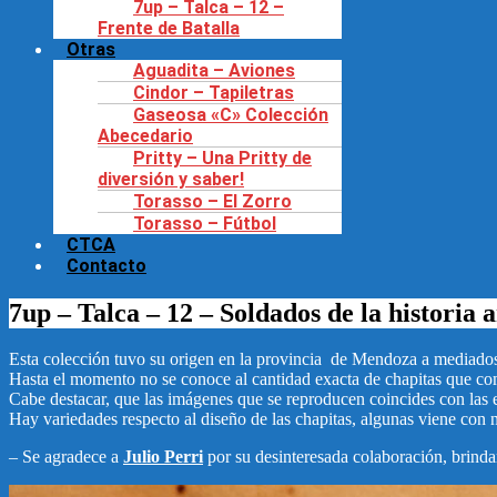
7up – Talca – 12 –
Frente de Batalla
Otras
Aguadita – Aviones
Cindor – Tapiletras
Gaseosa «C» Colección
Abecedario
Pritty – Una Pritty de
diversión y saber!
Torasso – El Zorro
Torasso – Fútbol
CTCA
Contacto
7up – Talca – 12 – Soldados de la historia 
Esta colección tuvo su origen en la provincia de Mendoza a mediados 
Hasta el momento no se conoce al cantidad exacta de chapitas que co
Cabe destacar, que las imágenes que se reproducen coincides con las 
Hay variedades respecto al diseño de las chapitas, algunas viene con nú
– Se agradece a
Julio Perri
por su desinteresada colaboración, brinda