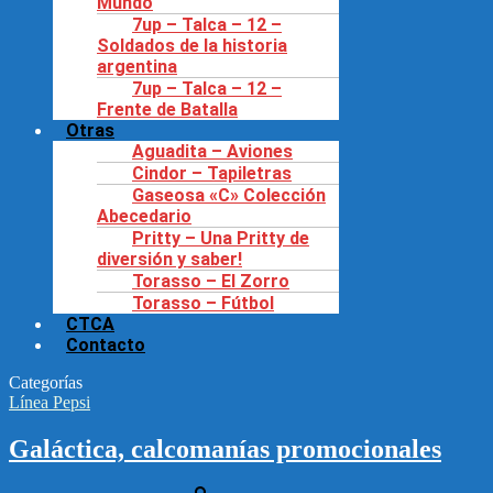
Mundo
7up – Talca – 12 –
Soldados de la historia
argentina
7up – Talca – 12 –
Frente de Batalla
Otras
Aguadita – Aviones
Cindor – Tapiletras
Gaseosa «C» Colección
Abecedario
Pritty – Una Pritty de
diversión y saber!
Torasso – El Zorro
Torasso – Fútbol
CTCA
Contacto
Categorías
Línea Pepsi
Galáctica, calcomanías promocionales