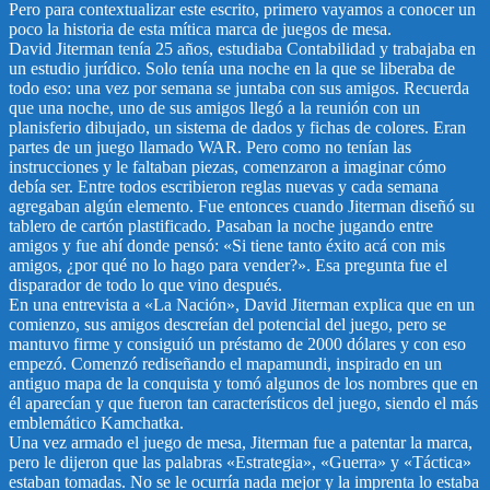
Pero para contextualizar este escrito, primero vayamos a conocer un
poco la historia de esta mítica marca de juegos de mesa.
David Jiterman tenía 25 años, estudiaba Contabilidad y trabajaba en
un estudio jurídico. Solo tenía una noche en la que se liberaba de
todo eso: una vez por semana se juntaba con sus amigos. Recuerda
que una noche, uno de sus amigos llegó a la reunión con un
planisferio dibujado, un sistema de dados y fichas de colores. Eran
partes de un juego llamado WAR. Pero como no tenían las
instrucciones y le faltaban piezas, comenzaron a imaginar cómo
debía ser. Entre todos escribieron reglas nuevas y cada semana
agregaban algún elemento. Fue entonces cuando Jiterman diseñó su
tablero de cartón plastificado. Pasaban la noche jugando entre
amigos y fue ahí donde pensó: «Si tiene tanto éxito acá con mis
amigos, ¿por qué no lo hago para vender?». Esa pregunta fue el
disparador de todo lo que vino después.
En una entrevista a «La Nación», David Jiterman explica que en un
comienzo, sus amigos descreían del potencial del juego, pero se
mantuvo firme y consiguió un préstamo de 2000 dólares y con eso
empezó. Comenzó rediseñando el mapamundi, inspirado en un
antiguo mapa de la conquista y tomó algunos de los nombres que en
él aparecían y que fueron tan característicos del juego, siendo el más
emblemático Kamchatka.
Una vez armado el juego de mesa, Jiterman fue a patentar la marca,
pero le dijeron que las palabras «Estrategia», «Guerra» y «Táctica»
estaban tomadas. No se le ocurría nada mejor y la imprenta lo estaba