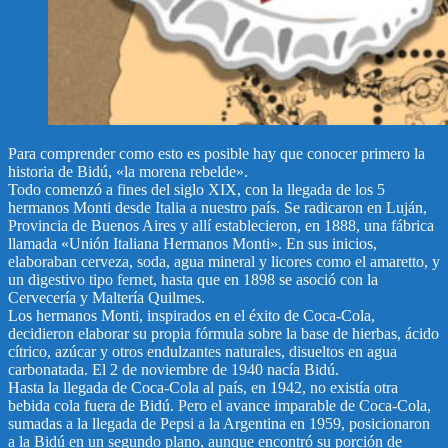
Para comprender como esto es posible hay que conocer primero la
historia de Bidú, «la morena rebelde».
Todo comenzó a fines del siglo XIX, con la llegada de los 5
hermanos Monti desde Italia a nuestro país. Se radicaron en Luján,
Provincia de Buenos Aires y allí establecieron, en 1888, una fábrica
llamada «Unión Italiana Hermanos Monti». En sus inicios,
elaboraban cerveza, soda, agua mineral y licores como el amaretto, y
un digestivo tipo fernet, hasta que en 1898 se asoció con la
Cervecería y Maltería Quilmes.
Los hermanos Monti, inspirados en el éxito de Coca-Cola,
decidieron elaborar su propia fórmula sobre la base de hierbas, ácido
cítrico, azúcar y otros endulzantes naturales, disueltos en agua
carbonatada. El 2 de noviembre de 1940 nacía Bidú.
Hasta la llegada de Coca-Cola al país, en 1942, no existía otra
bebida cola fuera de Bidú. Pero el avance imparable de Coca-Cola,
sumadas a la llegada de Pepsi a la Argentina en 1959, posicionaron
a la Bidú en un segundo plano, aunque encontró su porción de