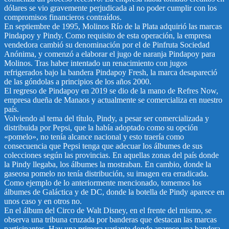
dólares se vio gravemente perjudicada al no poder cumplir con los
compromisos financieros contraídos.
En septiembre de 1995, Molinos Río de la Plata adquirió las marcas
Pindapoy y Pindy. Como requisito de esta operación, la empresa
vendedora cambió su denominación por el de Pinfruta Sociedad
Anónima, y comenzó a elaborar el jugo de naranja Pindapoy para
Molinos. Tras haber intentado un renacimiento con jugos
refrigerados bajo la bandera Pindapoy Fresh, la marca desapareció
de las góndolas a principios de los años 2000.
El regreso de Pindapoy en 2019 se dio de la mano de Refres Now,
empresa dueña de Manaos y actualmente se comercializa en nuestro
país.
Volviendo al tema del título, Pindy, a pesar ser comercializada y
distribuida por Pepsi, que la había adoptado como su opción
«pomelo», no tenía alcance nacional y esto traería como
consecuencia que Pepsi tenga que adecuar los álbumes de sus
colecciones según las provincias. En aquellas zonas del país donde
la Pindy llegaba, los álbumes la mostraban. En cambio, donde la
gaseosa pomelo no tenía distribución, su imagen era erradicada.
Como ejemplo de lo anteriormente mencionado, tomemos los
álbumes de Galáctica y de DC, donde la botella de Pindy aparece en
unos caso y en otros no.
En el álbum del Circo de Walt Disney, en el frente del mismo, se
observa una tribuna cruzada por banderas que destacan las marcas
participantes. Hay una primera variante donde aparece una bandera