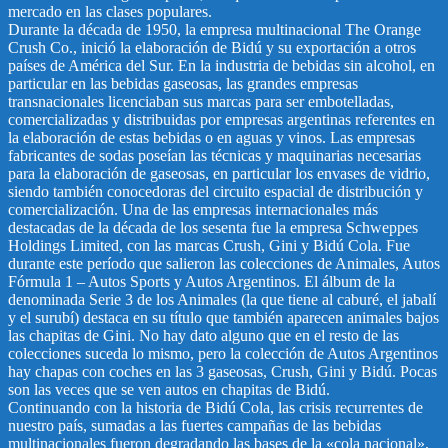
mercado en las clases populares.
Durante la década de 1950, la empresa multinacional The Orange
Crush Co., inició la elaboración de Bidú y su exportación a otros
países de América del Sur. En la industria de bebidas sin alcohol, en
particular en las bebidas gaseosas, las grandes empresas
transnacionales licenciaban sus marcas para ser embotelladas,
comercializadas y distribuidas por empresas argentinas referentes en
la elaboración de estas bebidas o en aguas y vinos. Las empresas
fabricantes de sodas poseían las técnicas y maquinarias necesarias
para la elaboración de gaseosas, en particular los envases de vidrio,
siendo también conocedoras del circuito espacial de distribución y
comercialización. Una de las empresas internacionales más
destacadas de la década de los sesenta fue la empresa Schweppes
Holdings Limited, con las marcas Crush, Gini y Bidú Cola. Fue
durante este período que salieron las colecciones de Animales, Autos
Fórmula 1 – Autos Sports y Autos Argentinos. El álbum de la
denominada Serie 3 de los Animales (la que tiene al caburé, el jabalí
y el surubí) destaca en su título que también aparecen animales bajos
las chapitas de Gini. No hay dato alguno que en el resto de las
colecciones suceda lo mismo, pero la colección de Autos Argentinos
hay chapas con coches en las 3 gaseosas, Crush, Gini y Bidú. Pocas
son las veces que se ven autos en chapitas de Bidú.
Continuando con la historia de Bidú Cola, las crisis recurrentes de
nuestro país, sumadas a las fuertes campañas de las bebidas
multinacionales fueron degradando las bases de la «cola nacional»,