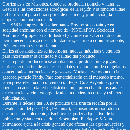
Corrientes y en Misiones, donde se producían pomelo y naranja.
Gracias a las condiciones ecológicas de la región y la funcionalidad
del ferrocarril para el transporte de insumos y producción, la
empresa continuó creciendo.
En 1956 la empresa de los hermanos Bovino se constituye en
sociedad anónima con el nombre de «PINDAPOY, Sociedad
Anónima, Agropecuaria, Industrial y Comercial». La conducción
permanecerá a cargo de sus fundadores, Carmelo como presidente,
Próspero como vicepresidente.
En los años siguientes se incorporan nuevas máquinas y equipos
para incrementar la cantidad y calidad del producto.
El campo de producción se amplía con la producción de jugos
cítricos, extracción de aceites esenciales, elaboración de congelados
concentrados, mermeladas y gaseosas. Nacía en ese momento la
gaseosa pomelo Pindy. Para comercializarla en el mercado interno,
la empresa efectúa un convenio con Pepsi Cola Argentina, para
lograr una adecuada red de distribución, aprovechando los canales
de comercialización ya organizados, reduciendo costos y esfuerzos
publicitarios.
Durante la década del 80, se produce una brusca recaída por la
devaluación del peso (431,1% anual); los insumos importados se
encarecen notablemente, disminuye el poder adquisitivo de la
población y sigue creciendo el desempleo. Pindapoy S.A. no
permanece ajena a la crisis general que afecta a las agroindustrias y
comienza un proceso recesivo. La empresa había tomado créditos en