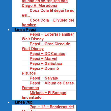
mundo en 45 tapitas con
Diego A. Maradona
Coca Cola El deporte es
así…
Coca Cola – El vuelo del
hombre
Línea Pepsi
Pepsi – Lotería Familiar
Walt Disney
Pepsi – Gran Circo de
Walt Disney
Pepsi – DC Comics
Pepsi – Marvel
Pepsi – Galáctica
Pepsi – Dominó
Pitufos
Pepsi – Salvaje
Pepsi – Álbum de Caras
Famosas
Mirinda – El Bosque
Encantado
Línea 7up
7up – 12 – Banderas del