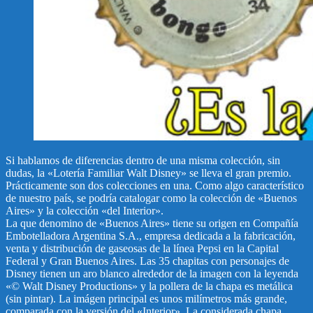
Si hablamos de diferencias dentro de una misma colección, sin
dudas, la «Lotería Familiar Walt Disney» se lleva el gran premio.
Prácticamente son dos colecciones en una. Como algo característico
de nuestro país, se podría catalogar como la colección de «Buenos
Aires» y la colección «del Interior».
La que denomino de «Buenos Aires» tiene su origen en Compañía
Embotelladora Argentina S.A., empresa dedicada a la fabricación,
venta y distribución de gaseosas de la línea Pepsi en la Capital
Federal y Gran Buenos Aires. Las 35 chapitas con personajes de
Disney tienen un aro blanco alrededor de la imagen con la leyenda
«© Walt Disney Productions» y la pollera de la chapa es metálica
(sin pintar). La imágen principal es unos milímetros más grande,
comparada con la versión del «Interior». La considerada chapa