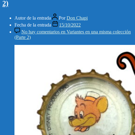
2)
Autor de la entrada
Por
Don Chapi
Fecha de la entrada
15/10/2022
No hay comentarios
en Variantes en una misma colección
(Parte 2)