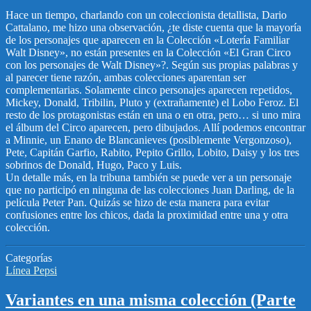
Hace un tiempo, charlando con un coleccionista detallista, Dario
Cattalano, me hizo una observación, ¿te diste cuenta que la mayoría
de los personajes que aparecen en la Colección «Lotería Familiar
Walt Disney», no están presentes en la Colección «El Gran Circo
con los personajes de Walt Disney»?. Según sus propias palabras y
al parecer tiene razón, ambas colecciones aparentan ser
complementarias. Solamente cinco personajes aparecen repetidos,
Mickey, Donald, Tribilin, Pluto y (extrañamente) el Lobo Feroz. El
resto de los protagonistas están en una o en otra, pero… si uno mira
el álbum del Circo aparecen, pero dibujados. Allí podemos encontrar
a Minnie, un Enano de Blancanieves (posiblemente Vergonzoso),
Pete, Capitán Garfio, Rabito, Pepito Grillo, Lobito, Daisy y los tres
sobrinos de Donald, Hugo, Paco y Luis.
Un detalle más, en la tribuna también se puede ver a un personaje
que no participó en ninguna de las colecciones Juan Darling, de la
película Peter Pan. Quizás se hizo de esta manera para evitar
confusiones entre los chicos, dada la proximidad entre una y otra
colección.
Categorías
Línea Pepsi
Variantes en una misma colección (Parte