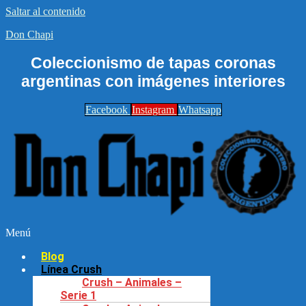
Saltar al contenido
Don Chapi
Coleccionismo de tapas coronas
argentinas con imágenes interiores
Facebook
Instagram
Whatsapp
Menú
Blog
Línea Crush
Crush – Animales –
Serie 1