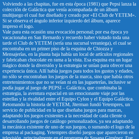
Volviendo a las chapitas, fue en esta época (1981) que Pepsi lanza la
colección de Galáctica que venía acompañada de un álbum
multijuego el cual fue diseñado y creado por «El Club de YETEM».
Si se observa el ángulo inferior izquierdo del álbum, aparece
impreso el logo.
Vale para esta ocasión una evocación personal; por esa época yo
vacacionaba en San Bernardo y recuerdo haber visitado toda una
tarde el Club de YETEM (sería una sucursal veraniega), el cual se
encontraba en un primer piso de la esquina de Chiozza y
Mensajerías, en la planta baja había un local de artículos regionales
y fabricaban chocolate en rama a la vista. Esa esquina era un lugar
mágico donde la diversión y la estrategia se unían para ofrecer una
experiencia única. Allí había juegos para todos los gustos y edades,
no sólo se encontraban los juegos de la marca, sino que había otros
entretenimientos que no se veían ni en las jugueterías, inclusive se
podía jugar al juego de PEPSI – Galáctica, que combinaba la
estrategia, la aventura espacial en un emocionante viaje por las
estrellas y la rivalidad entre el Equipo Cylon y el Equipo Galáctica.
Retomando la historia de YETEM, Jiterman fundó Yetempres, un
servicio de publicidad en la que diseñaba juegos para marcas,
adaptando los juegos existentes a la necesidad de cada cliente o
desarrollando juegos de catálogo personalizados, ya sea adaptando
la mecánica existente de uno de sus juegos, o sumando el logo de la
empresa al packaging. Yetempres diseñó juegos que aparecieron en
televisión, principalmente en el programa de Susana Giménez. Fue