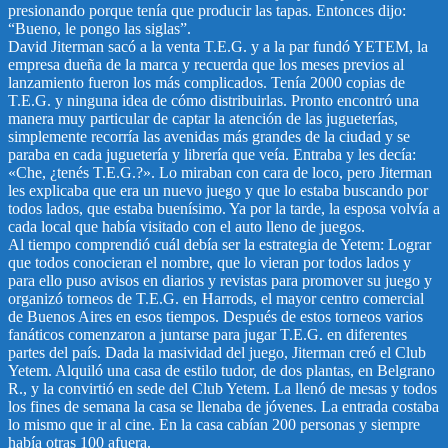
presionando porque tenía que producir las tapas. Entonces dijo:
“Bueno, le pongo las siglas”.
David Jiterman sacó a la venta T.E.G. y a la par fundó YETEM, la
empresa dueña de la marca y recuerda que los meses previos al
lanzamiento fueron los más complicados. Tenía 2000 copias de
T.E.G. y ninguna idea de cómo distribuirlas. Pronto encontró una
manera muy particular de captar la atención de las jugueterías,
simplemente recorría las avenidas más grandes de la ciudad y se
paraba en cada juguetería y librería que veía. Entraba y les decía:
«Che, ¿tenés T.E.G.?». Lo miraban con cara de loco, pero Jiterman
les explicaba que era un nuevo juego y que lo estaba buscando por
todos lados, que estaba buenísimo. Ya por la tarde, la esposa volvía a
cada local que había visitado con el auto lleno de juegos.
Al tiempo comprendió cuál debía ser la estrategia de Yetem: Lograr
que todos conocieran el nombre, que lo vieran por todos lados y
para ello puso avisos en diarios y revistas para promover su juego y
organizó torneos de T.E.G. en Harrods, el mayor centro comercial
de Buenos Aires en esos tiempos. Después de estos torneos varios
fanáticos comenzaron a juntarse para jugar T.E.G. en diferentes
partes del país. Dada la masividad del juego, Jiterman creó el Club
Yetem. Alquiló una casa de estilo tudor, de dos plantas, en Belgrano
R., y la convirtió en sede del Club Yetem. La llenó de mesas y todos
los fines de semana la casa se llenaba de jóvenes. La entrada costaba
lo mismo que ir al cine. En la casa cabían 200 personas y siempre
había otras 100 afuera.