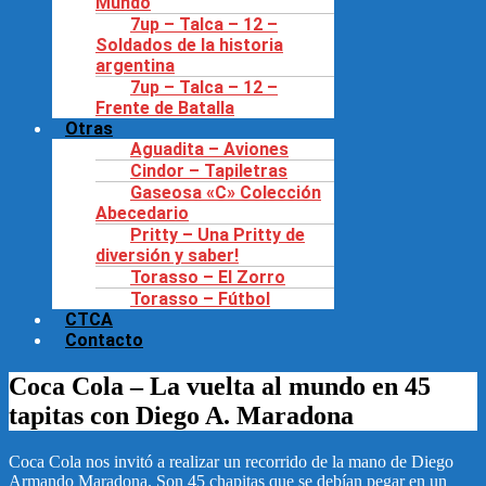
Mundo
7up – Talca – 12 –
Soldados de la historia
argentina
7up – Talca – 12 –
Frente de Batalla
Otras
Aguadita – Aviones
Cindor – Tapiletras
Gaseosa «C» Colección
Abecedario
Pritty – Una Pritty de
diversión y saber!
Torasso – El Zorro
Torasso – Fútbol
CTCA
Contacto
Coca Cola – La vuelta al mundo en 45
tapitas con Diego A. Maradona
Coca Cola nos invitó a realizar un recorrido de la mano de Diego
Armando Maradona. Son 45 chapitas que se debían pegar en un