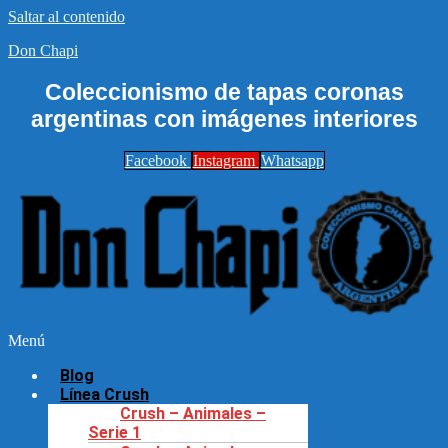
Saltar al contenido
Don Chapi
Coleccionismo de tapas coronas
argentinas con imágenes interiores
Facebook
Instagram
Whatsapp
Menú
Blog
Línea Crush
Crush – Animales –
Serie 1