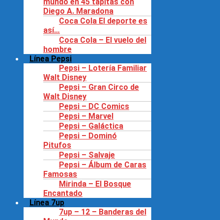
mundo en 45 tapitas con
Diego A. Maradona
Coca Cola El deporte es
así…
Coca Cola – El vuelo del
hombre
Línea Pepsi
Pepsi – Lotería Familiar
Walt Disney
Pepsi – Gran Circo de
Walt Disney
Pepsi – DC Comics
Pepsi – Marvel
Pepsi – Galáctica
Pepsi – Dominó
Pitufos
Pepsi – Salvaje
Pepsi – Álbum de Caras
Famosas
Mirinda – El Bosque
Encantado
Línea 7up
7up – 12 – Banderas del