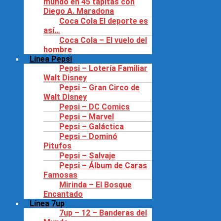
mundo en 45 tapitas con
Diego A. Maradona
Coca Cola El deporte es
así…
Coca Cola – El vuelo del
hombre
Línea Pepsi
Pepsi – Lotería Familiar
Walt Disney
Pepsi – Gran Circo de
Walt Disney
Pepsi – DC Comics
Pepsi – Marvel
Pepsi – Galáctica
Pepsi – Dominó
Pitufos
Pepsi – Salvaje
Pepsi – Álbum de Caras
Famosas
Mirinda – El Bosque
Encantado
Línea 7up
7up – 12 – Banderas del