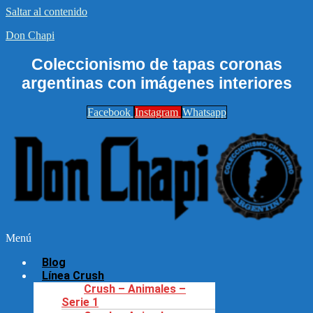
Saltar al contenido
Don Chapi
Coleccionismo de tapas coronas
argentinas con imágenes interiores
Facebook
Instagram
Whatsapp
Menú
Blog
Línea Crush
Crush – Animales –
Serie 1