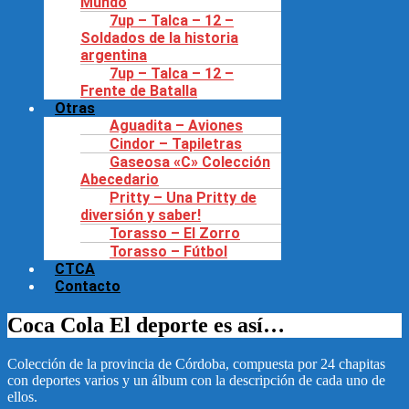
Mundo
7up – Talca – 12 –
Soldados de la historia
argentina
7up – Talca – 12 –
Frente de Batalla
Otras
Aguadita – Aviones
Cindor – Tapiletras
Gaseosa «C» Colección
Abecedario
Pritty – Una Pritty de
diversión y saber!
Torasso – El Zorro
Torasso – Fútbol
CTCA
Contacto
Coca Cola El deporte es así…
Colección de la provincia de Córdoba, compuesta por 24 chapitas
con deportes varios y un álbum con la descripción de cada uno de
ellos.