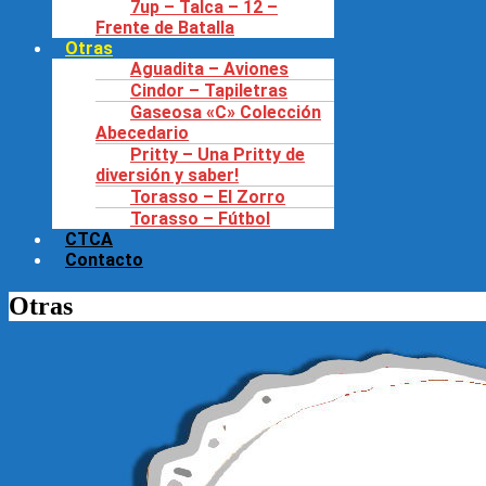
7up – Talca – 12 –
Frente de Batalla
Otras
Aguadita – Aviones
Cindor – Tapiletras
Gaseosa «C» Colección
Abecedario
Pritty – Una Pritty de
diversión y saber!
Torasso – El Zorro
Torasso – Fútbol
CTCA
Contacto
Otras