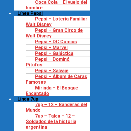
Coca Cola – El vuelo del
hombre
Línea Pepsi
Pepsi – Lotería Familiar
Walt Disney
Pepsi – Gran Circo de
Walt Disney
Pepsi – DC Comics
Pepsi – Marvel
Pepsi – Galáctica
Pepsi – Dominó
Pitufos
Pepsi – Salvaje
Pepsi – Álbum de Caras
Famosas
Mirinda – El Bosque
Encantado
Línea 7up
7up – 12 – Banderas del
Mundo
7up – Talca – 12 –
Soldados de la historia
argentina