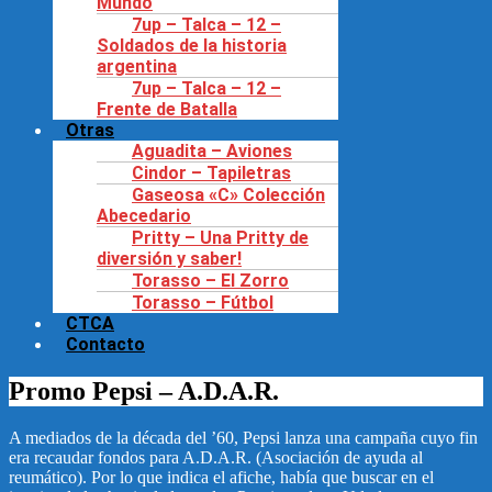
Mundo
7up – Talca – 12 –
Soldados de la historia
argentina
7up – Talca – 12 –
Frente de Batalla
Otras
Aguadita – Aviones
Cindor – Tapiletras
Gaseosa «C» Colección
Abecedario
Pritty – Una Pritty de
diversión y saber!
Torasso – El Zorro
Torasso – Fútbol
CTCA
Contacto
Promo Pepsi – A.D.A.R.
A mediados de la década del ’60, Pepsi lanza una campaña cuyo fin
era recaudar fondos para A.D.A.R. (Asociación de ayuda al
reumático). Por lo que indica el afiche, había que buscar en el