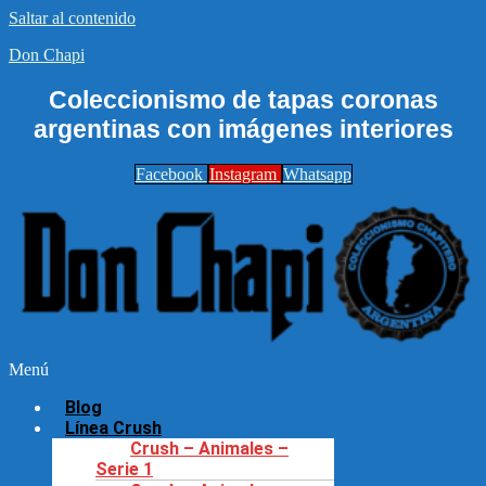
Saltar al contenido
Don Chapi
Coleccionismo de tapas coronas
argentinas con imágenes interiores
Facebook
Instagram
Whatsapp
Menú
Blog
Línea Crush
Crush – Animales –
Serie 1