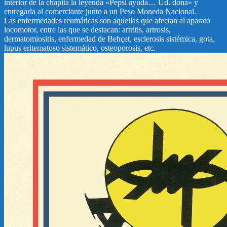
interior de la chapita la leyenda «Pepsi ayuda… Ud. dona» y
entregarla al comerciante junto a un Peso Moneda Nacional.
Las enfermedades reumáticas son aquellas que afectan al aparato
locomotor, entre las que se destacan: artritis, artrosis,
dermatomiositis, enfermedad de Behçet, esclerosis sistémica, gota,
lupus eritematoso sistemático, osteoporosis, etc.