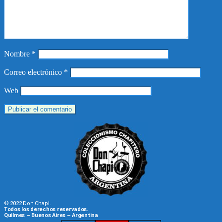
Nombre
*
Correo electrónico
*
Web
© 2022 Don Chapi.
T
odos los derechos reservados.
Quilmes – Buenos Aires – Argentina