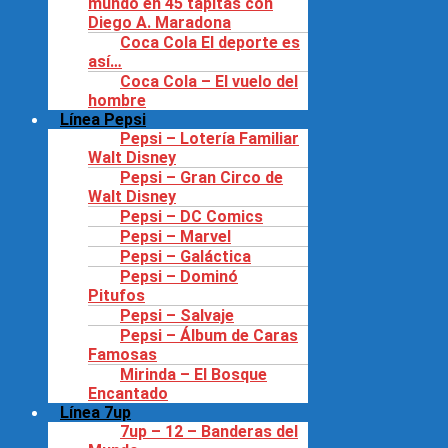
mundo en 45 tapitas con
Diego A. Maradona
Coca Cola El deporte es
así…
Coca Cola – El vuelo del
hombre
Línea Pepsi
Pepsi – Lotería Familiar
Walt Disney
Pepsi – Gran Circo de
Walt Disney
Pepsi – DC Comics
Pepsi – Marvel
Pepsi – Galáctica
Pepsi – Dominó
Pitufos
Pepsi – Salvaje
Pepsi – Álbum de Caras
Famosas
Mirinda – El Bosque
Encantado
Línea 7up
7up – 12 – Banderas del