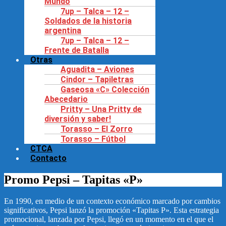
Mundo
7up – Talca – 12 –
Soldados de la historia
argentina
7up – Talca – 12 –
Frente de Batalla
Otras
Aguadita – Aviones
Cindor – Tapiletras
Gaseosa «C» Colección
Abecedario
Pritty – Una Pritty de
diversión y saber!
Torasso – El Zorro
Torasso – Fútbol
CTCA
Contacto
Promo Pepsi – Tapitas «P»
En 1990, en medio de un contexto económico marcado por cambios
significativos, Pepsi lanzó la promoción «Tapitas P». Esta estrategia
promocional, lanzada por Pepsi, llegó en un momento en el que el