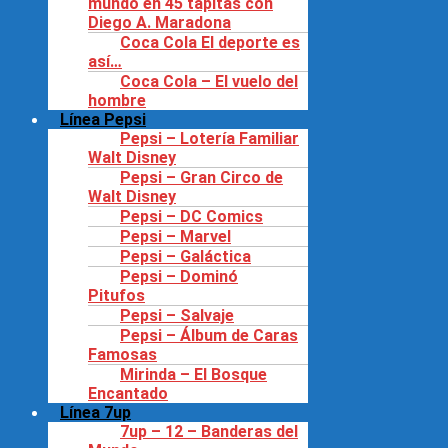
mundo en 45 tapitas con
Diego A. Maradona
Coca Cola El deporte es
así…
Coca Cola – El vuelo del
hombre
Línea Pepsi
Pepsi – Lotería Familiar
Walt Disney
Pepsi – Gran Circo de
Walt Disney
Pepsi – DC Comics
Pepsi – Marvel
Pepsi – Galáctica
Pepsi – Dominó
Pitufos
Pepsi – Salvaje
Pepsi – Álbum de Caras
Famosas
Mirinda – El Bosque
Encantado
Línea 7up
7up – 12 – Banderas del