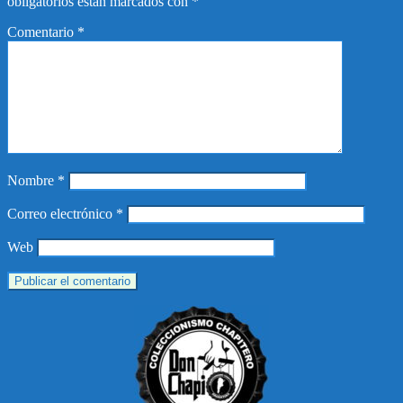
obligatorios están marcados con
*
Comentario
*
Nombre
*
Correo electrónico
*
Web