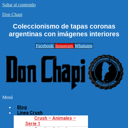
Saltar al contenido
Don Chapi
Coleccionismo de tapas coronas
argentinas con imágenes interiores
Facebook
Instagram
Whatsapp
Menú
Blog
Línea Crush
Crush – Animales –
Serie 1