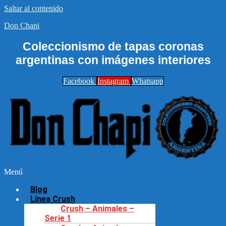
Saltar al contenido
Don Chapi
Coleccionismo de tapas coronas
argentinas con imágenes interiores
Facebook
Instagram
Whatsapp
Menú
Blog
Línea Crush
Crush – Animales –
Serie 1