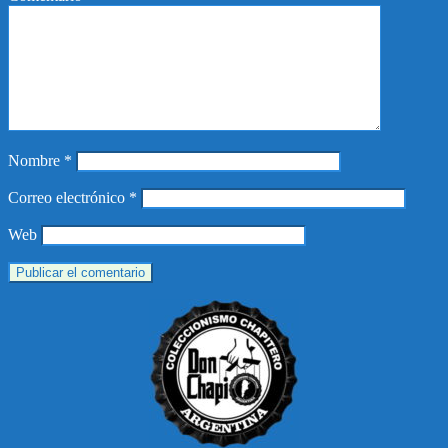
Nombre
*
Correo electrónico
*
Web