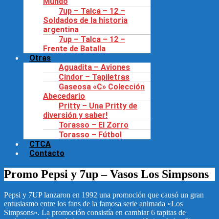
Mundo
7up – Talca – 12 –
Soldados de la historia
argentina
7up – Talca – 12 –
Frente de Batalla
Otras
Aguadita – Aviones
Cindor – Tapiletras
Gaseosa «C» Colección
Abecedario
Pritty – Una Pritty de
diversión y saber!
Torasso – El Zorro
Torasso – Fútbol
CTCA
Contacto
Promo Pepsi y 7up – Vasos Los Simpsons
Pepsi y 7UP lanzaron en 1992 una promoción que causó un gran
entusiasmo entre los fans de la famosa serie animada «Los
Simpsons». La promoción consistía en cambiar 6 tapitas de