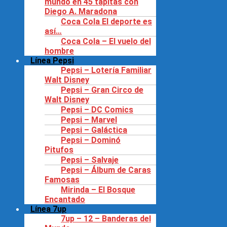
mundo en 45 tapitas con
Diego A. Maradona
Coca Cola El deporte es
así…
Coca Cola – El vuelo del
hombre
Línea Pepsi
Pepsi – Lotería Familiar
Walt Disney
Pepsi – Gran Circo de
Walt Disney
Pepsi – DC Comics
Pepsi – Marvel
Pepsi – Galáctica
Pepsi – Dominó
Pitufos
Pepsi – Salvaje
Pepsi – Álbum de Caras
Famosas
Mirinda – El Bosque
Encantado
Línea 7up
7up – 12 – Banderas del