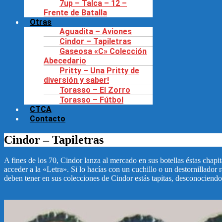
7up – Talca – 12 –
Frente de Batalla
Otras
Aguadita – Aviones
Cindor – Tapiletras
Gaseosa «C» Colección
Abecedario
Pritty – Una Pritty de
diversión y saber!
Torasso – El Zorro
Torasso – Fútbol
CTCA
Contacto
Cindor – Tapiletras
A fines de los 70, Cindor lanza al mercado en sus botellas éstas chapit
acceder a la «Letra». Si lo hacías con un cuchillo o un destornillador
deben tener en sus colecciones de Cindor estás tapitas, desconociendo