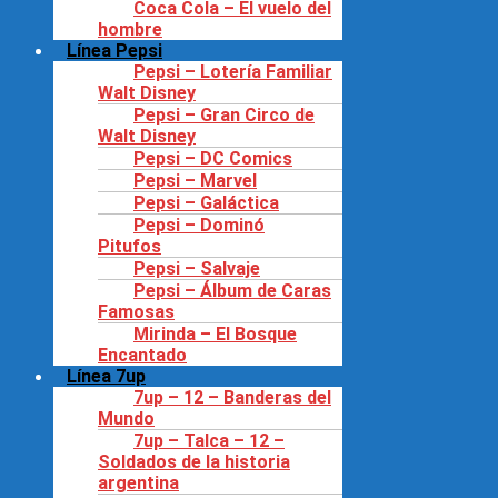
Coca Cola – El vuelo del
hombre
Línea Pepsi
Pepsi – Lotería Familiar
Walt Disney
Pepsi – Gran Circo de
Walt Disney
Pepsi – DC Comics
Pepsi – Marvel
Pepsi – Galáctica
Pepsi – Dominó
Pitufos
Pepsi – Salvaje
Pepsi – Álbum de Caras
Famosas
Mirinda – El Bosque
Encantado
Línea 7up
7up – 12 – Banderas del
Mundo
7up – Talca – 12 –
Soldados de la historia
argentina